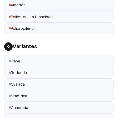
Algodón
Poliéster alta tenacidad
Polipropileno
Variantes
6
Plana
Redonda
Ovalada
Simétrica
Cuadrada