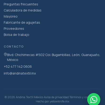
Preguntas frecuentes
Calculadora de medidas
Mayoreo
Fabricante de agujetas
Proveedores
Bolsa de trabajo
CONTACTO
Blvd. Chichimecas #502 Col. Bugambilias, León, Guanajuato,
México
+52 477 142 0606
info@andinatextil.mx
·
·
·
© 2026 Andina Textil México
Aviso de privacidad
Términos y condiciones
Hecho por
yellowknife.mx